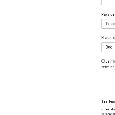
Pays de 
Niveau 
Je m’o
terminer
Traitem
« Les do
personnel