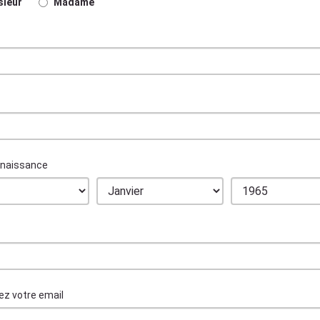
ieur
Madame
 naissance
ez votre email