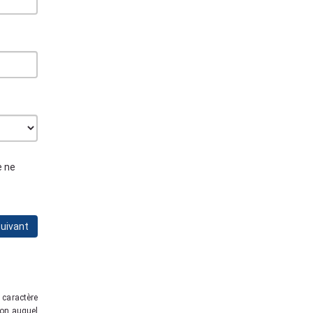
e ne
uivant
caractère
ion auquel