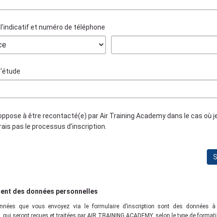
l'indicatif et numéro de téléphone
d'étude
ppose à être recontacté(e) par Air Training Academy dans le cas où j
ais pas le processus d’inscription.
S
ent des données personnelles
nnées que vous envoyez via le formulaire d’inscription sont des données à 
, qui seront reçues et traitées par AIR TRAINING ACADEMY, selon le type de format